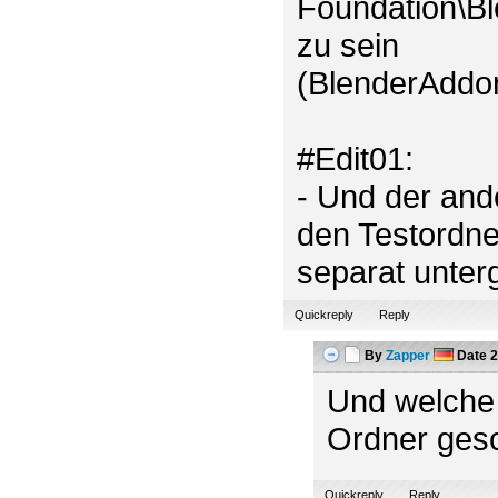
Foundation\Bl
zu sein
(BlenderAddo
#Edit01:
- Und der and
den Testordner
separat unter
Quickreply
Reply
By
Zapper
Date
2
Und welche 
Ordner ges
Quickreply
Reply