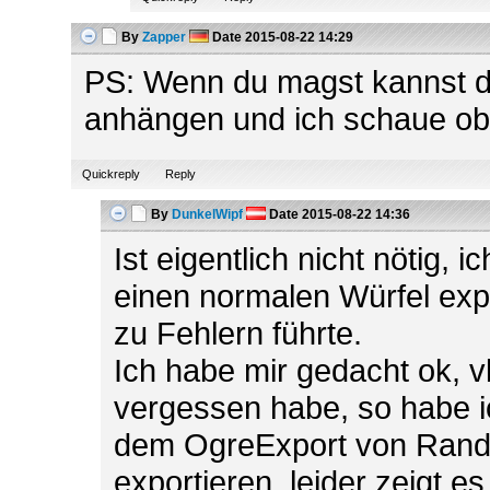
By
Zapper
Date
2015-08-22 14:29
PS: Wenn du magst kannst du
anhängen und ich schaue ob 
Quickreply
Reply
By
DunkelWipf
Date
2015-08-22 14:36
Ist eigentlich nicht nötig, 
einen normalen Würfel exp
zu Fehlern führte.
Ich habe mir gedacht ok, vl
vergessen habe, so habe ic
dem OgreExport von Randr
exportieren, leider zeigt e