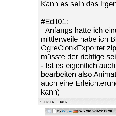
Kann es sein das irgen
#Edit01:
- Anfangs hatte ich ei
mittlerweile habe ich 
OgreClonkExporter.zip 
müsste der richtige se
- Ist es eigentlich au
bearbeiten also Anima
auch eine Erleichterun
kann)
Quickreply
Reply
By
Zapper
Date
2015-08-22 15:28