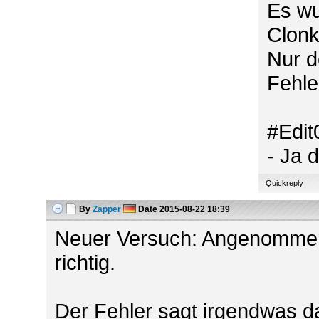
Es wu
Clonk
Nur de
Fehle
#Edit
- Ja 
Quickreply
By
Zapper
Date
2015-08-22 18:39
Neuer Versuch: Angenommen b
richtig.
Der Fehler sagt irgendwas d