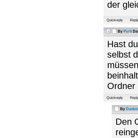
der gle
Quickreply
Repl
By
Pyrit
Da
Hast d
selbst 
müssen 
beinhal
Ordner 
Quickreply
Repl
By
Dunke
Den O
reing