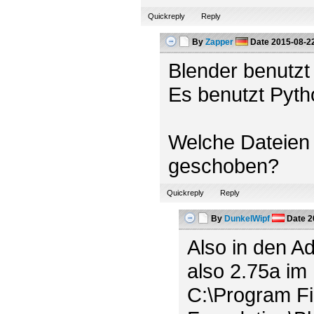
Quickreply
Reply
By
Zapper
Date
2015-08-22
Blender benutzt 
Es benutzt Python
Welche Dateien 
geschoben?
Quickreply
Reply
By
DunkelWipf
Date
2
Also in den A
also 2.75a im
C:\Program Fi