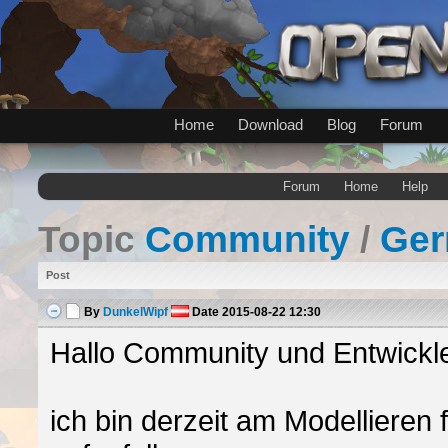
Home
Download
Blog
Forum
Forum
Home
Help
Topic
Community
/
Ge
Post
By
DunkelWipf
Date
2015-08-22 12:30
Hallo Community und Entwickle
ich bin derzeit am Modellieren 