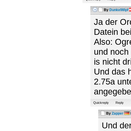
By
DunkelWipf
Ja der Or
Datein bei
Also: Ogr
und noch
is nicht dr
Und das h
2.75a unt
angegeben
Quickreply
Reply
By
Zapper
Und der