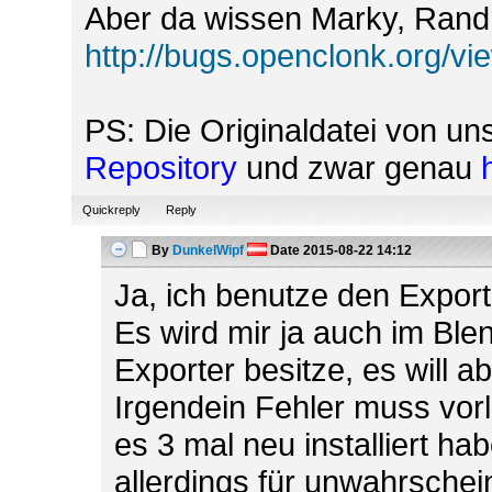
Aber da wissen Marky, Randr
http://bugs.openclonk.org/v
PS: Die Originaldatei von u
Repository
und zwar genau
Quickreply
Reply
By
DunkelWipf
Date
2015-08-22 14:12
Ja, ich benutze den Expor
Es wird mir ja auch im Ble
Exporter besitze, es will a
Irgendein Fehler muss vorl
es 3 mal neu installiert ha
allerdings für unwahrschein