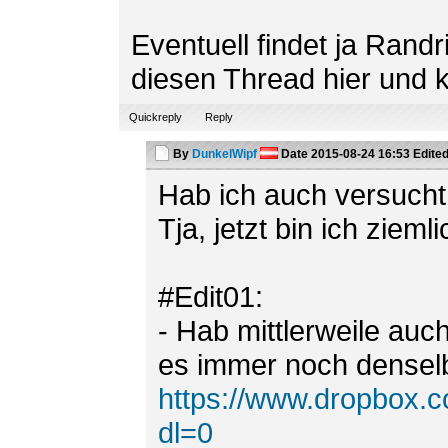
Eventuell findet ja Rand
diesen Thread hier und k
Quickreply
Reply
By
DunkelWipf
Date
2015-08-24 16:53
Edite
Hab ich auch versucht,
Tja, jetzt bin ich ziemli
#Edit01:
- Hab mittlerweile auc
es immer noch denselb
https://www.dropbox.
dl=0