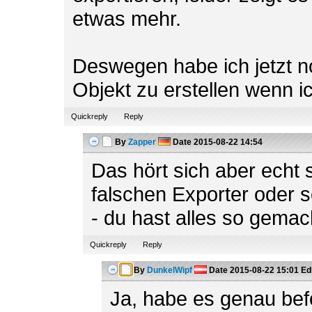
etwas mehr.
Deswegen habe ich jetzt n
Objekt zu erstellen wenn i
Quickreply
Reply
By
Zapper
Date
2015-08-22 14:54
Das hört sich aber echt 
falschen Exporter oder 
- du hast alles so gema
Quickreply
Reply
By
DunkelWipf
Date
2015-08-22 15:01
Ed
Ja, habe es genau befo