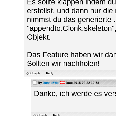
Es sollte klappen indem du
erstellst, und dann nur di
nimmst du das generierte .
"appendto.Clonk.skeleton",
Objekt.
Das Feature haben wir dam
Sollten wir nachholen!
Quickreply
Reply
By
DunkelWipf
Date
2015-08-22 19:58
Danke, ich werde es ve
Quickreply
Reply