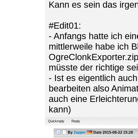
Kann es sein das irgen
#Edit01:
- Anfangs hatte ich ei
mittlerweile habe ich 
OgreClonkExporter.zip 
müsste der richtige se
- Ist es eigentlich au
bearbeiten also Anima
auch eine Erleichterun
kann)
Quickreply
Reply
By
Zapper
Date
2015-08-22 15:28