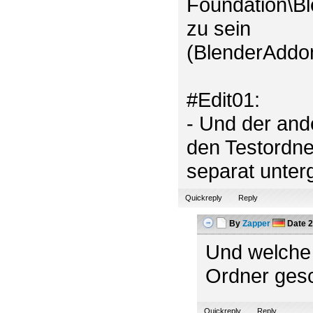
Foundation\Bl
zu sein
(BlenderAddo
#Edit01:
- Und der and
den Testordner
separat unter
Quickreply
Reply
By
Zapper
Date
2
Und welche 
Ordner ges
Quickreply
Reply