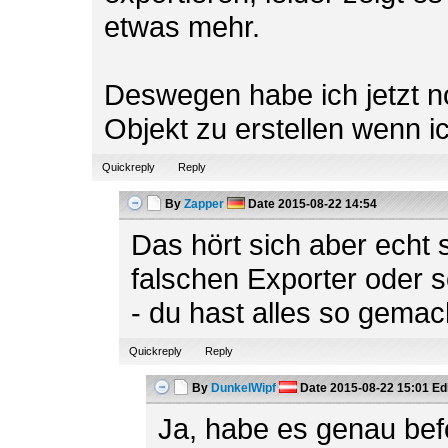
etwas mehr.
Deswegen habe ich jetzt n
Objekt zu erstellen wenn i
Quickreply
Reply
By
Zapper
Date
2015-08-22 14:54
Das hört sich aber echt 
falschen Exporter oder 
- du hast alles so gema
Quickreply
Reply
By
DunkelWipf
Date
2015-08-22 15:01
Ed
Ja, habe es genau befo