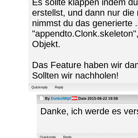
Es sollte klappen indem du
erstellst, und dann nur di
nimmst du das generierte .
"appendto.Clonk.skeleton",
Objekt.
Das Feature haben wir dam
Sollten wir nachholen!
Quickreply
Reply
By
DunkelWipf
Date
2015-08-22 19:58
Danke, ich werde es ve
Quickreply
Reply