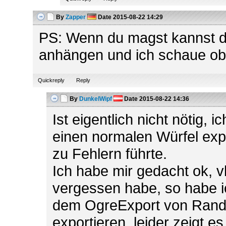
By
Zapper
Date
2015-08-22 14:29
PS: Wenn du magst kannst du
anhängen und ich schaue ob 
Quickreply
Reply
By
DunkelWipf
Date
2015-08-22 14:36
Ist eigentlich nicht nötig, 
einen normalen Würfel exp
zu Fehlern führte.
Ich habe mir gedacht ok, vl
vergessen habe, so habe ic
dem OgreExport von Randr
exportieren, leider zeigt e