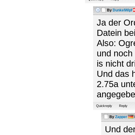
By
DunkelWipf
Ja der Or
Datein bei
Also: Ogr
und noch
is nicht dr
Und das h
2.75a unt
angegeben
Quickreply
Reply
By
Zapper
Und der