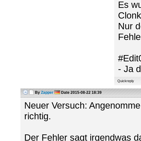
Es wu
Clonk
Nur de
Fehle
#Edit
- Ja 
Quickreply
By
Zapper
Date
2015-08-22 18:39
Neuer Versuch: Angenommen b
richtig.
Der Fehler sagt irgendwas d