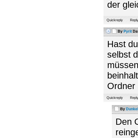
der gle
Quickreply
Repl
By
Pyrit
Da
Hast d
selbst 
müssen 
beinhal
Ordner 
Quickreply
Repl
By
Dunke
Den O
reing