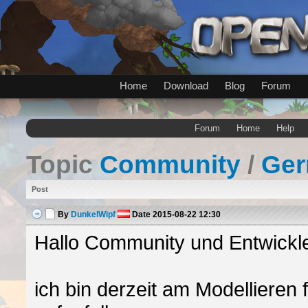
Home
Download
Blog
Forum
Forum
Home
Help
Topic
Community
/
Ge
Post
By
DunkelWipf
Date
2015-08-22 12:30
Hallo Community und Entwickle
ich bin derzeit am Modellieren 