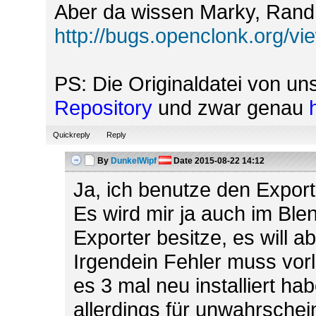
Aber da wissen Marky, Randr
http://bugs.openclonk.org/v
PS: Die Originaldatei von u
Repository
und zwar genau
Quickreply
Reply
By
DunkelWipf
Date
2015-08-22 14:12
Ja, ich benutze den Expor
Es wird mir ja auch im Ble
Exporter besitze, es will a
Irgendein Fehler muss vorl
es 3 mal neu installiert ha
allerdings für unwahrschein