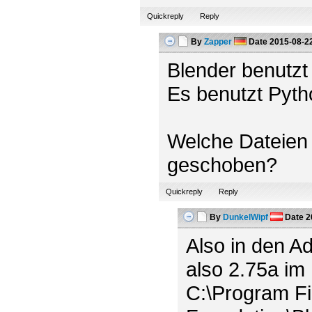
Quickreply
Reply
By
Zapper
Date
2015-08-22
Blender benutzt 
Es benutzt Python
Welche Dateien 
geschoben?
Quickreply
Reply
By
DunkelWipf
Date
2
Also in den A
also 2.75a im
C:\Program Fi