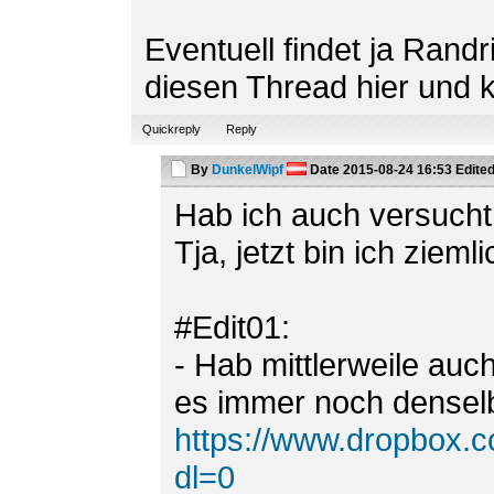
Eventuell findet ja Rand
diesen Thread hier und k
Quickreply
Reply
By
DunkelWipf
Date
2015-08-24 16:53
Edite
Hab ich auch versucht,
Tja, jetzt bin ich ziemli
#Edit01:
- Hab mittlerweile auc
es immer noch denselb
https://www.dropbox.
dl=0