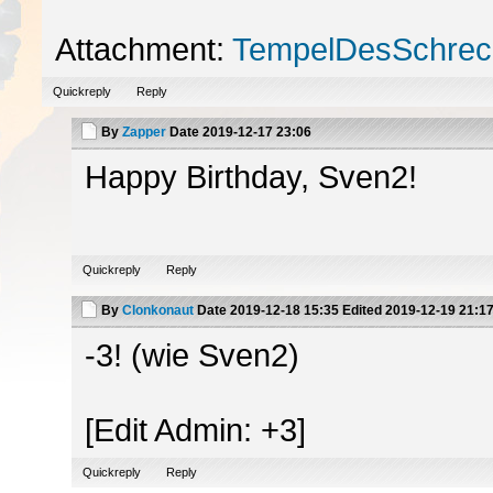
Attachment:
TempelDesSchrec
Quickreply
Reply
By
Zapper
Date
2019-12-17 23:06
Happy Birthday, Sven2!
Quickreply
Reply
By
Clonkonaut
Date
2019-12-18 15:35
Edited
2019-12-19 21:1
-3! (wie Sven2)
[Edit Admin: +3]
Quickreply
Reply