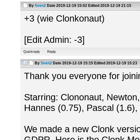
By
Sven2
Date
2019-12-19 15:02
Edited
2019-12-19 21:15
+3 (wie Clonkonaut)
[Edit Admin: -3]
Quickreply
Reply
By
Sven2
Date
2019-12-19 15:15
Edited
2019-12-19 15:23
Thank you everyone for joini
Starring: Clononaut, Newton, 
Hannes (0.75), Pascal (1.6),
We made a new Clonk version,
GDPR. Here is the Clonk Mee