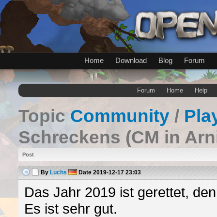
Home
Download
Blog
Forum
Forum
Home
Help
Topic
Community
/
Pla
Schreckens (CM in Arni
Post
By
Luchs
Date
2019-12-17 23:03
Das Jahr 2019 ist gerettet, den
Es ist sehr gut.