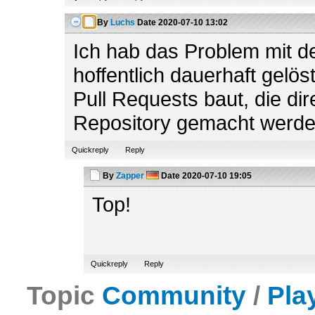
By
Luchs
Date
2020-07-10 13:02
Ich hab das Problem mit d
hoffentlich dauerhaft gelö
Pull Requests baut, die di
Repository gemacht werde
Quickreply
Reply
By
Zapper
Date
2020-07-10 19:05
Top!
Quickreply
Reply
Topic
Community
/
Pla