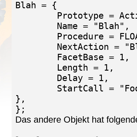
Blah = {
Prototype = Acti
Name = "Blah",
Procedure = FLOA
NextAction = "Bl
FacetBase = 1,
Length = 1,
Delay = 1,
StartCall = "Foo
},
};
Das andere Objekt hat folgend