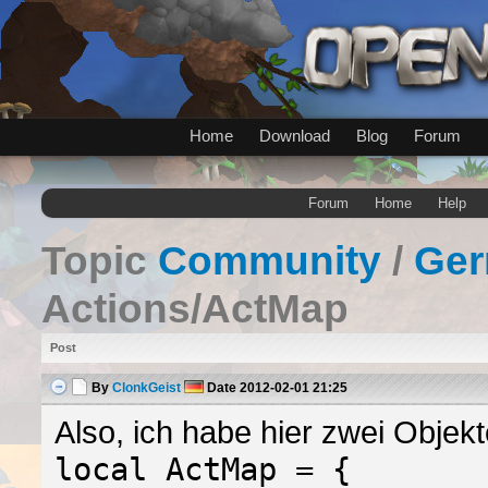
Home
Download
Blog
Forum
Forum
Home
Help
Topic
Community
/
Ge
Actions/ActMap
Post
By
ClonkGeist
Date
2012-02-01 21:25
Also, ich habe hier zwei Objek
local ActMap = {