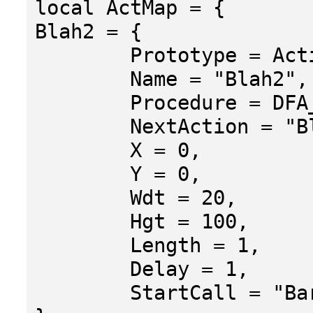
local ActMap = {
Blah2 = {
Prototype = Acti
Name = "Blah2",
Procedure = DFA_F
NextAction = "Bl
X = 0,
Y = 0,
Wdt = 20,
Hgt = 100,
Length = 1,
Delay = 1,
StartCall = "Bar