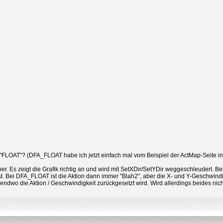
 "FLOAT"? (DFA_FLOAT habe ich jetzt einfach mal vom Beispiel der ActMap-Seite 
er. Es zeigt die Grafik richtig an und wird mit SetXDir/SetYDir weggeschleudert. Be
" ist. Bei DFA_FLOAT ist die Aktion dann immer "Blah2", aber die X- und Y-Geschwind
endwo die Aktion / Geschwindigkeit zurückgesetzt wird. Wird allerdings beides n