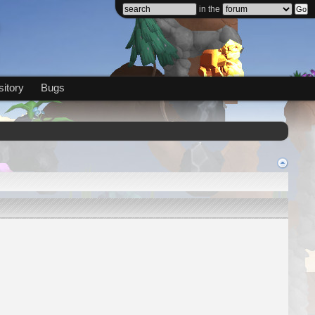
in the
itory
Bugs