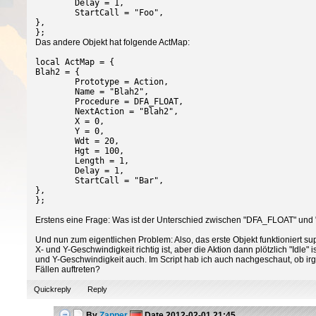
Delay = 1,
StartCall = "Foo",
},
};
Das andere Objekt hat folgende ActMap:
local ActMap = {
Blah2 = {
Prototype = Action,
Name = "Blah2",
Procedure = DFA_FLOAT,
NextAction = "Blah2",
X = 0,
Y = 0,
Wdt = 20,
Hgt = 100,
Length = 1,
Delay = 1,
StartCall = "Bar",
},
};
Erstens eine Frage: Was ist der Unterschied zwischen "DFA_FLOAT" und
Und nun zum eigentlichen Problem: Also, das erste Objekt funktioniert sup
X- und Y-Geschwindigkeit richtig ist, aber die Aktion dann plötzlich "Idle
und Y-Geschwindigkeit auch. Im Script hab ich auch nachgeschaut, ob irg
Fällen auftreten?
Quickreply
Reply
By
Zapper
Date
2012-02-01 21:45