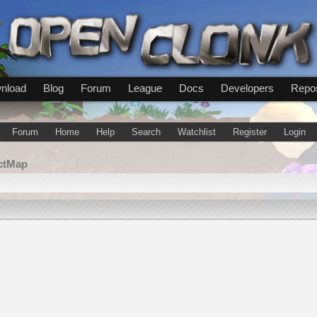
nload
Blog
Forum
League
Docs
Developers
Repos
Forum
Home
Help
Search
Watchlist
Register
Login
ActMap