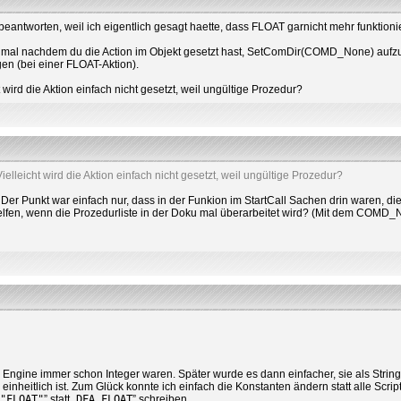
antworten, weil ich eigentlich gesagt haette, dass FLOAT garnicht mehr funktionie
h mal nachdem du die Action im Objekt gesetzt hast, SetComDir(COMD_None) aufzu
en (bei einer FLOAT-Aktion).
 wird die Aktion einfach nicht gesetzt, weil ungültige Prozedur?
ielleicht wird die Aktion einfach nicht gesetzt, weil ungültige Prozedur?
er Punkt war einfach nur, dass in der Funkion im StartCall Sachen drin waren, di
t helfen, wenn die Prozedurliste in der Doku mal überarbeitet wird? (Mit dem COMD
er Engine immer schon Integer waren. Später wurde es dann einfacher, sie als String
inheitlich ist. Zum Glück konnte ich einfach die Konstanten ändern statt alle Scrip
„
"FLOAT"
” statt „
DFA_FLOAT
” schreiben.