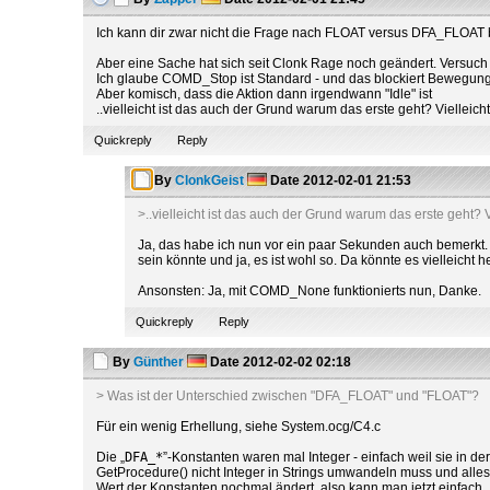
Ich kann dir zwar nicht die Frage nach FLOAT versus DFA_FLOAT be
Aber eine Sache hat sich seit Clonk Rage noch geändert. Versuc
Ich glaube COMD_Stop ist Standard - und das blockiert Bewegung
Aber komisch, dass die Aktion dann irgendwann "Idle" ist
..vielleicht ist das auch der Grund warum das erste geht? Vielleicht
Quickreply
Reply
By
ClonkGeist
Date
2012-02-01 21:53
>..vielleicht ist das auch der Grund warum das erste geht? V
Ja, das habe ich nun vor ein paar Sekunden auch bemerkt. D
sein könnte und ja, es ist wohl so. Da könnte es vielleich
Ansonsten: Ja, mit COMD_None funktionierts nun, Danke.
Quickreply
Reply
By
Günther
Date
2012-02-02 02:18
> Was ist der Unterschied zwischen "DFA_FLOAT" und "FLOAT"?
Für ein wenig Erhellung, siehe System.ocg/C4.c
Die „
DFA_*
”-Konstanten waren mal Integer - einfach weil sie in d
GetProcedure() nicht Integer in Strings umwandeln muss und alles e
Wert der Konstanten nochmal ändert, also kann man jetzt einfach 