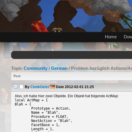
Home
Dow
Topic
Community
/
German
/ Problem bezüglich Actions/
Post
By
ClonkGeist
Date
2012-02-01 21:25
Also, ich habe hier zwei Objekte. Ein Objekt hat folgende ActMap:
local ActMap = {
Blah = {
Prototype = Action,
Name = "Blah",
Procedure = FLOAT,
NextAction = "Blah",
FacetBase = 1,
Length = 1,